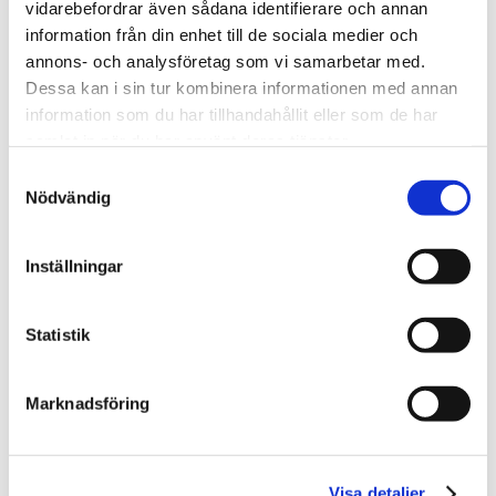
förgylld träskulptur och en färgteckning på papper.
vidarebefordrar även sådana identifierare och annan
information från din enhet till de sociala medier och
annons- och analysföretag som vi samarbetar med.
Dessa kan i sin tur kombinera informationen med annan
information som du har tillhandahållit eller som de har
samlat in när du har använt deras tjänster.
Samtyckesval
Nödvändig
Inställningar
Statistik
Marknadsföring
Visa detaljer