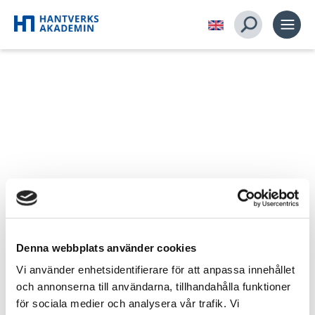
Alice Forslind : konstinramare
Denna webbplats använder cookies
Mitt examensarbete består av två ramar - den ena är
förgylld med bladguld och slagmetall, och den andra är
Vi använder enhetsidentifierare för att anpassa innehållet
tillverkad i massiv ek och med dekorationer i björk. De
och annonserna till användarna, tillhandahålla funktioner
inramade konstverken är också gjorda av mig: en
för sociala medier och analysera vår trafik. Vi