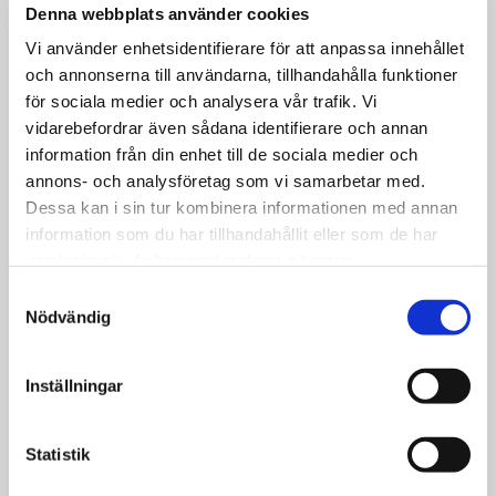
Denna webbplats använder cookies
Vi använder enhetsidentifierare för att anpassa innehållet
och annonserna till användarna, tillhandahålla funktioner
för sociala medier och analysera vår trafik. Vi
vidarebefordrar även sådana identifierare och annan
information från din enhet till de sociala medier och
annons- och analysföretag som vi samarbetar med.
Dessa kan i sin tur kombinera informationen med annan
28
information som du har tillhandahållit eller som de har
augusti
samlat in när du har använt deras tjänster.
08:30
Samtyckesval
Nödvändig
Handledarutbildning
Inställningar
Statistik