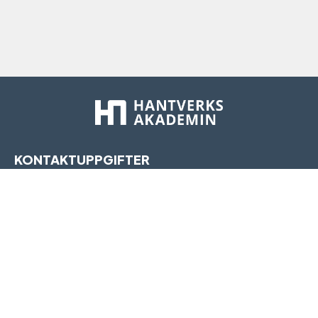
KONTAKTUPPGIFTER
Hantverksakademin
c/o The Works
Medborgarplatsen 25
118 72 Stockholm
E-post:
info@hantverksakademin.se
INFORMATION