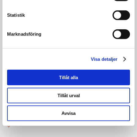
Statistik
Marknadsföring
Visa detaljer
Tillåt alla
31
augusti
Tillåt urval
00:00
Terminsstart Hösten 2026
Avvisa