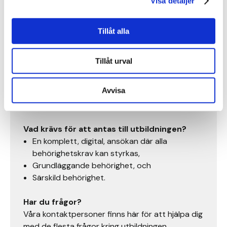
Visa detaljer
Utbildningen består till 80 procent av praktiskt
utövande av yrket på en lärlingsplats. Resterade
tid genomförs teoretiska studier relaterade till
Tillåt alla
ditt framtida yrke. Teorin genomförs i
klassrummet i Stockholm men går även att
Tillåt urval
genomföra självständigt på distans. Det innebär
att det i praktiken går att genomföra hela
Avvisa
utbildningen på annan ort, om du har en
lärlingsplats i en annan stad än Stockholm.
Vad krävs för att antas till utbildningen?
En komplett, digital, ansökan där alla
behörighetskrav kan styrkas,
Grundläggande behörighet, och
Särskild behörighet.
Har du frågor?
Våra kontaktpersoner finns här för att hjälpa dig
med de flesta frågor kring utbildningen.