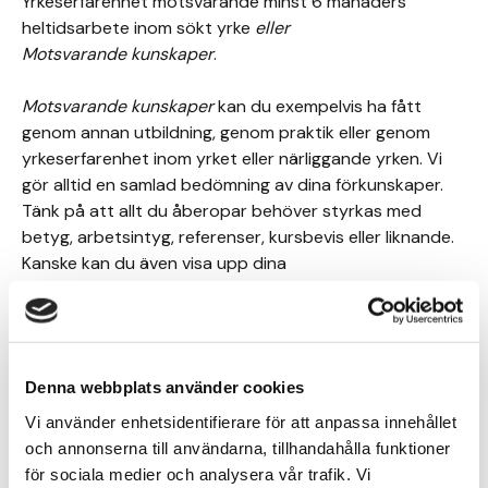
Yrkeserfarenhet motsvarande minst 6 månaders
heltidsarbete inom sökt yrke
eller
Motsvarande kunskaper
.
Motsvarande kunskaper
kan du exempelvis ha fått
genom annan utbildning, genom praktik eller genom
yrkeserfarenhet inom yrket eller närliggande yrken. Vi
gör alltid en samlad bedömning av dina förkunskaper.
Tänk på att allt du åberopar behöver styrkas med
betyg, arbetsintyg, referenser, kursbevis eller liknande.
Kanske kan du även visa upp dina
kunskaper/färdigheter på din tilltänkta lärlingsplats så
att de kan intyga din kompetensnivå?
Branschorganisation eller
Denna webbplats använder cookies
motsvarande
Vi använder enhetsidentifierare för att anpassa innehållet
och annonserna till användarna, tillhandahålla funktioner
för sociala medier och analysera vår trafik. Vi