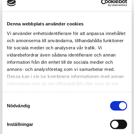
Alba Smitterberg Rosvall : Guldsmed
Amanda Karbelius Klintfält : Tatuerare
Denna webbplats använder cookies
Angelika Burman : Krukmakare
Anna Karlström : Tapetserare
Vi använder enhetsidentifierare för att anpassa innehållet
Anneli Hårdén : Tapetserare
och annonserna till användarna, tillhandahålla funktioner
Beatrice Damström Gereben : Möbelrenoverare
för sociala medier och analysera vår trafik. Vi
Birger Palmqvist : Inredningssadelmakare
vidarebefordrar även sådana identifierare och annan
Camilla Kukacka : Konstinramare
information från din enhet till de sociala medier och
Carla Sundermann : Finsnickare
annons- och analysföretag som vi samarbetar med.
Ella Fahlén : Guldsmed
Dessa kan i sin tur kombinera informationen med annan
Ellen Christensson : Vävare
information som du har tillhandahållit eller som de har
Felicia Henriksson : Maskör
samlat in när du har använt deras tjänster.
Hanna Magnusson : Maskör
Samtyckesval
Jennifer Noakson-Paddy : Guldsmed
Nödvändig
Jesper Olsson : Finsnickare
Joel Lundblad : Väskmakare
Inställningar
Johan Elfström : Förgyllare
Johan Spång : Tapetserare